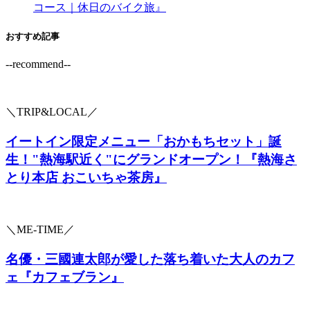
おすすめ記事
--recommend--
＼TRIP&LOCAL／
イートイン限定メニュー「おかもちセット」誕
生！"熱海駅近く"にグランドオープン！『熱海さ
とり本店 おこいちゃ茶房』
＼ME-TIME／
名優・三國連太郎が愛した落ち着いた大人のカフ
ェ『カフェブラン』