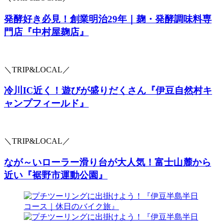
発酵好き必見！創業明治29年｜麹・発酵調味料専
門店『中村屋麹店』
＼TRIP&LOCAL／
冷川IC近く！遊びが盛りだくさん『伊豆自然村キ
ャンプフィールド』
＼TRIP&LOCAL／
なが～いローラー滑り台が大人気！富士山麓から
近い『裾野市運動公園』