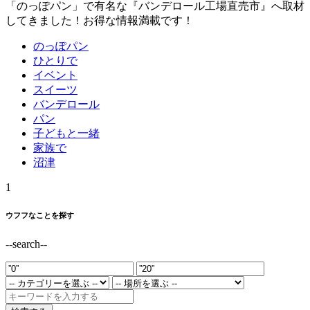
「のっぽパン」で有名な『バンデロール工場直売市』へ取材
してきました！お得な情報満載です！
のっぽパン
ひとりで
イベント
スイーツ
バンデロール
パン
子どもと一緒
家族で
沼津
1
ウフフなことを探す
--search--