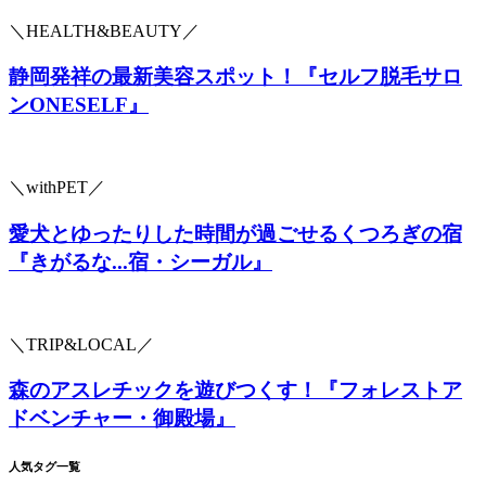
＼HEALTH&BEAUTY／
静岡発祥の最新美容スポット！『セルフ脱毛サロ
ンONESELF』
＼withPET／
愛犬とゆったりした時間が過ごせるくつろぎの宿
『きがるな...宿・シーガル』
＼TRIP&LOCAL／
森のアスレチックを遊びつくす！『フォレストア
ドベンチャー・御殿場』
人気タグ一覧