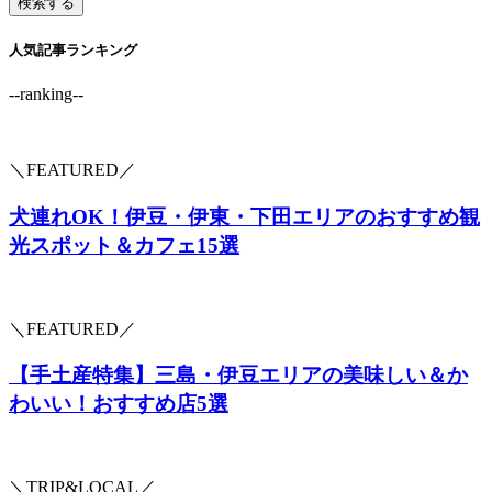
人気記事ランキング
--ranking--
＼FEATURED／
犬連れOK！伊豆・伊東・下田エリアのおすすめ観
光スポット＆カフェ15選
＼FEATURED／
【手土産特集】三島・伊豆エリアの美味しい＆か
わいい！おすすめ店5選
＼TRIP&LOCAL／