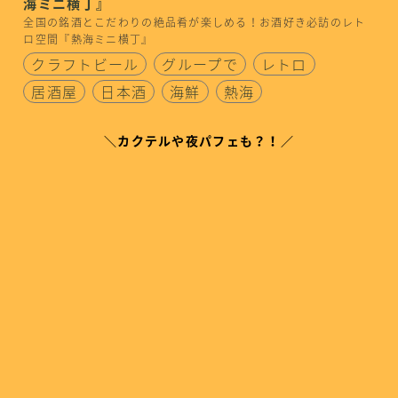
海ミニ横丁』
全国の銘酒とこだわりの絶品肴が楽しめる！お酒好き必訪のレト
ロ空間『熱海ミニ横丁』
クラフトビール
グループで
レトロ
居酒屋
日本酒
海鮮
熱海
＼カクテルや夜パフェも？！／