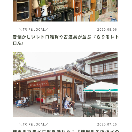
＼TRIP&LOCAL／
2020.08.06
昔懐かしいレトロ雑貨や古道具が並ぶ『らりるレト
ロん』
＼TRIP&LOCAL／
2020.07.20
柿田川百年水豆腐を味わう！『柿田川名所湧水の