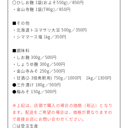
〇ひしお麹 1袋(およそ550g)／850円
・金山寺麹 1袋(780g)／850円
■その他
・北海道トヨマサリ大豆 500g／350円
・シママース塩 1㎏／350円
■調味料
・しお麹 300g／500円
・しょうゆ麹 300g／500円
・金山寺みそ 250g／500円
・甘酒(2-3倍希釈用) 750g／1000円 1kg／1300円
●三升漬け 180g／500円
●梅みそ 150g／500円
※上記は、店頭で購入の場合の価格（税込）となり
ます。配送をご希望の場合は、価格が異なりますの
で直接お店にお問い合わせください。
○は受注生産