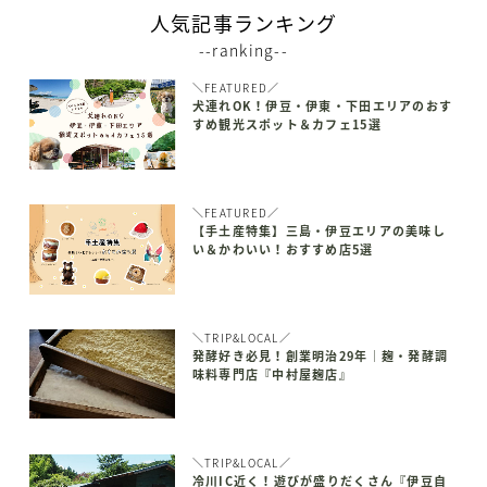
人気記事ランキング
--ranking--
＼FEATURED／
犬連れOK！伊豆・伊東・下田エリアのおす
すめ観光スポット＆カフェ15選
＼FEATURED／
【手土産特集】三島・伊豆エリアの美味し
い＆かわいい！おすすめ店5選
＼TRIP&LOCAL／
発酵好き必見！創業明治29年｜麹・発酵調
味料専門店『中村屋麹店』
＼TRIP&LOCAL／
冷川IC近く！遊びが盛りだくさん『伊豆自