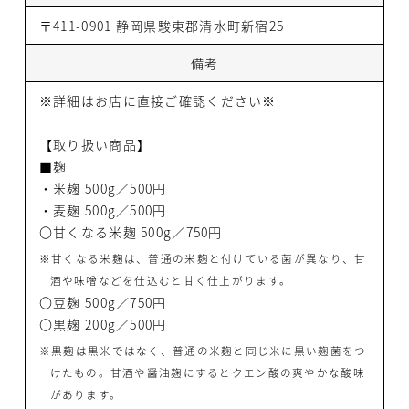
〒411-0901 静岡県駿東郡清水町新宿25
備考
※詳細はお店に直接ご確認ください※
【取り扱い商品】
■麹
・米麹 500g／500円
・麦麹 500g／500円
〇甘くなる米麹 500g／750円
※甘くなる米麹は、普通の米麹と付けている菌が異なり、甘
酒や味噌などを仕込むと甘く仕上がります。
〇豆麹 500g／750円
〇黒麹 200g／500円
※黒麹は黒米ではなく、普通の米麹と同じ米に黒い麹菌をつ
けたもの。甘酒や醤油麹にするとクエン酸の爽やかな酸味
があります。