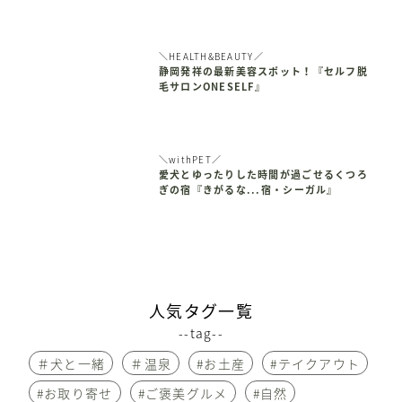
＼HEALTH&BEAUTY／
静岡発祥の最新美容スポット！『セルフ脱
毛サロンONESELF』
＼withPET／
愛犬とゆったりした時間が過ごせるくつろ
ぎの宿『きがるな...宿・シーガル』
人気タグ一覧
--tag--
＃犬と一緒
＃温泉
#お土産
#テイクアウト
#お取り寄せ
#ご褒美グルメ
#自然