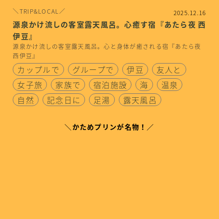
＼TRIP&LOCAL／
2025.12.16
源泉かけ流しの客室露天風呂。心癒す宿『あたら夜 西
伊豆』
源泉かけ流しの客室露天風呂。心と身体が癒される宿『あたら夜
西伊豆』
カップルで
グループで
伊豆
友人と
女子旅
家族で
宿泊施設
海
温泉
自然
記念日に
足湯
露天風呂
＼かためプリンが名物！／