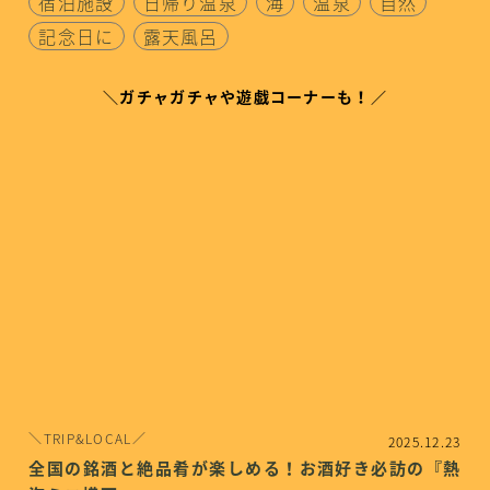
宿泊施設
日帰り温泉
海
温泉
自然
記念日に
露天風呂
＼ガチャガチャや遊戯コーナーも！／
＼TRIP&LOCAL／
2025.12.23
全国の銘酒と絶品肴が楽しめる！お酒好き必訪の『熱