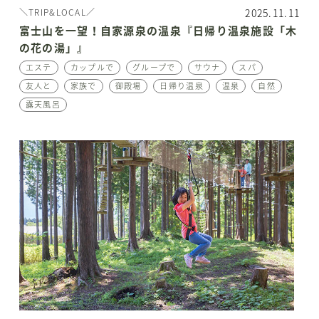
2025.11.11
＼TRIP&LOCAL／
富士山を一望！自家源泉の温泉『日帰り温泉施設「木
の花の湯」』
エステ
カップルで
グループで
サウナ
スパ
友人と
家族で
御殿場
日帰り温泉
温泉
自然
露天風呂