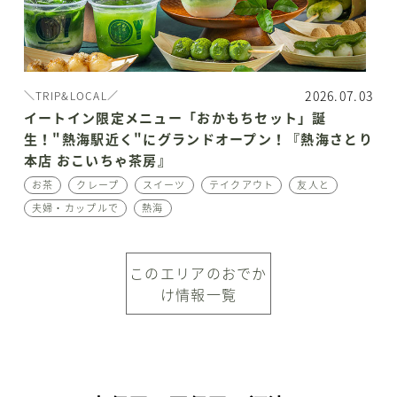
2026.07.03
＼TRIP&LOCAL／
イートイン限定メニュー「おかもちセット」誕
生！"熱海駅近く"にグランドオープン！『熱海さとり
本店 おこいちゃ茶房』
お茶
クレープ
スイーツ
テイクアウト
友人と
夫婦・カップルで
熱海
このエリアのおでか
け情報一覧