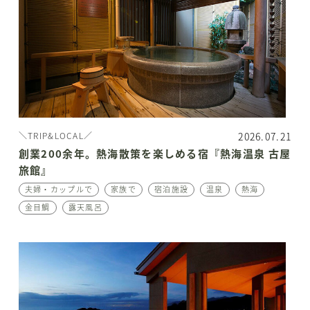
2026.07.21
＼TRIP&LOCAL／
創業200余年。熱海散策を楽しめる宿『熱海温泉 古屋
旅館』
夫婦・カップルで
家族で
宿泊施設
温泉
熱海
金目鯛
露天風呂