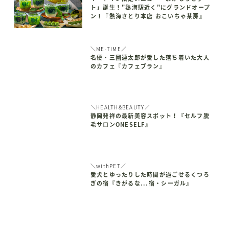
ト」誕生！"熱海駅近く"にグランドオープ
ン！『熱海さとり本店 おこいちゃ茶房』
＼ME-TIME／
名優・三國連太郎が愛した落ち着いた大人
のカフェ『カフェブラン』
＼HEALTH&BEAUTY／
静岡発祥の最新美容スポット！『セルフ脱
毛サロンONESELF』
＼withPET／
愛犬とゆったりした時間が過ごせるくつろ
ぎの宿『きがるな...宿・シーガル』