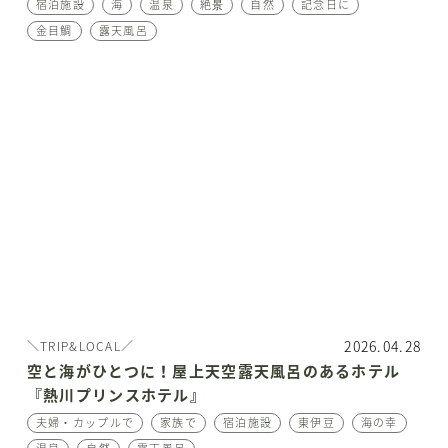
宿泊施設
海
温泉
絶景
自然
記念日に
金目鯛
露天風呂
2026.04.28
＼TRIP&LOCAL／
空と海がひとつに！屋上天空露天風呂のあるホテル
『熱川プリンスホテル』
夫婦・カップルで
家族で
宿泊施設
東伊豆
海の幸