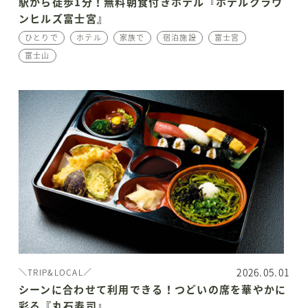
駅から徒歩1分！無料朝食付きホテル『ホテルクラウ
ンヒルズ富士宮』
ひとりで
ホテル
家族で
宿泊施設
富士宮
富士山
2026.05.01
＼TRIP&LOCAL／
シーンに合わせて利用できる！つどいの席を華やかに
彩る『丸石寿司』