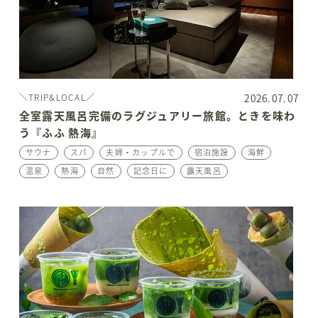
2026.07.07
＼TRIP&LOCAL／
全室露天風呂完備のラグジュアリー旅館。ときを味わ
う『ふふ 熱海』
サウナ
スパ
夫婦・カップルで
宿泊施設
海鮮
温泉
熱海
自然
記念日に
露天風呂