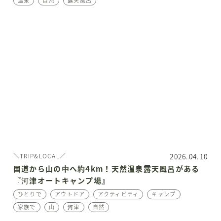
温泉
自然
露天風呂
2026.04.10
＼TRIP&LOCAL／
国道から山の中へ約4km！天然温泉露天風呂がある
『河津オートキャンプ場』
ひとりで
アウトドア
アクティビティ
キャンプ
家族で
山
河津
自然