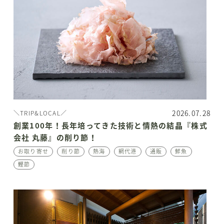
2026.07.28
＼TRIP&LOCAL／
創業100年！長年培ってきた技術と情熱の結晶『株式
会社 丸藤』の削り節！
お取り寄せ
削り節
熱海
網代港
通販
鮮魚
鰹節