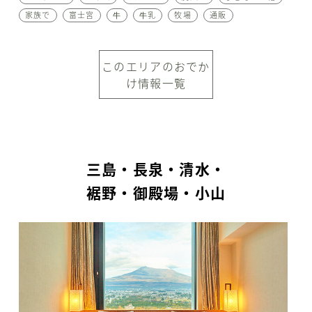
家族で
富士宮
牛
牛乳
牧場
通販
このエリアのおでか
け情報一覧
三島・長泉・清水・
裾野・御殿場・小山