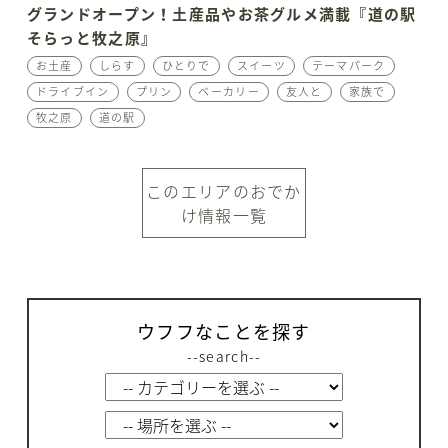
グランドオープン！土産品やお茶グルメ満載『道の駅
そらっと牧之原』
お土産
しらす
ひとりで
スイーツ
テーマパーク
ドライブイン
プリン
ベーカリー
友人と
家族で
牧之原
道の駅
このエリアのおでか
け情報一覧
ウフフなことを探す
--search--