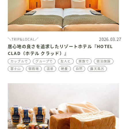
2026.03.27
＼TRIP&LOCAL／
居心地の良さを追求したリゾートホテル『HOTEL
CLAD（ホテル クラッド）』
カップルで
グループで
友人と
家族で
宿泊施設
富士山
御殿場
温泉
絶景
自然
露天風呂