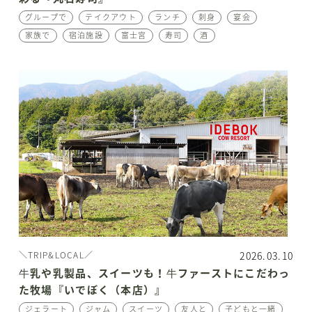
グループで
テイクアウト
ランチ
刺身
宴会
家族で
宿泊施設
富士宮
寿司
酒
2026.03.10
＼TRIP&LOCAL／
牛乳や乳製品、スイーツも！牛ファーストにこだわっ
た牧場『いでぼく（本店）』
ジェラート
ジャム
スイーツ
友人と
子どもと一緒