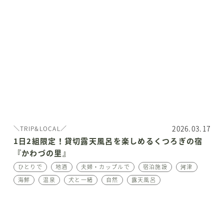
2026.03.17
＼TRIP&LOCAL／
1日2組限定！貸切露天風呂を楽しめるくつろぎの宿
『かわづの里』
ひとりで
地酒
夫婦・カップルで
宿泊施設
河津
海鮮
温泉
犬と一緒
自然
露天風呂