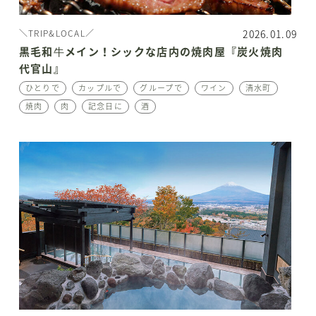
2026.01.09
＼TRIP&LOCAL／
黒毛和牛メイン！シックな店内の焼肉屋『炭火焼肉
代官山』
ひとりで
カップルで
グループで
ワイン
清水町
焼肉
肉
記念日に
酒