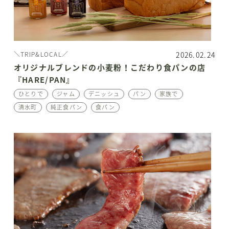
2026.02.24
＼TRIP&LOCAL／
オリジナルブレンドの小麦粉！こだわり食パンの店
『HARE/PAN』
ひとりで
ジャム
デニッシュ
パン
家族で
清水町
純正食パン
食パン