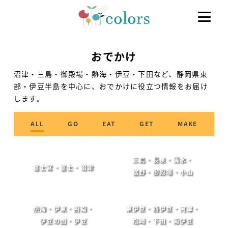
おでかけ
沼津・三島・御殿場・熱海・伊豆・下田など、静岡県東
部・伊豆半島を中心に、おでかけに役立つ情報をお届け
します。
ALL
GO
EAT
GET
MAKE
三島・長泉・清水・
富士宮・富士・沼津
裾野・御殿場・小山
熱海・伊東・函南・
東伊豆・西伊豆・河津・
伊豆の国・伊豆
松崎・下田・南伊豆