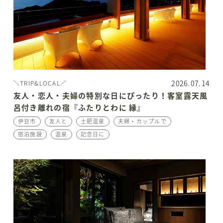
2026.07.14
＼TRIP&LOCAL／
友人・恋人・夫婦の特別な日にぴったり！客室露天風
呂付き離れの宿『ふたりとわに 縁』
伊豆市
友人と
土肥温泉
夫婦・カップルで
宿泊施設
温泉
記念日に