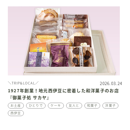
2026.03.24
＼TRIP&LOCAL／
1927年創業！地元西伊豆に密着した和洋菓子のお店
『御菓子処 サカヤ』
お土産
ひとりで
ケーキ
友人と
和菓子
洋菓子
西伊豆