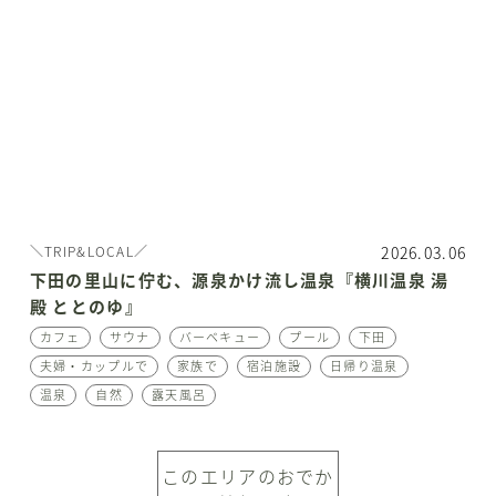
2026.03.06
＼TRIP&LOCAL／
下田の里山に佇む、源泉かけ流し温泉『横川温泉 湯
殿 ととのゆ』
カフェ
サウナ
バーベキュー
プール
下田
夫婦・カップルで
家族で
宿泊施設
日帰り温泉
温泉
自然
露天風呂
このエリアのおでか