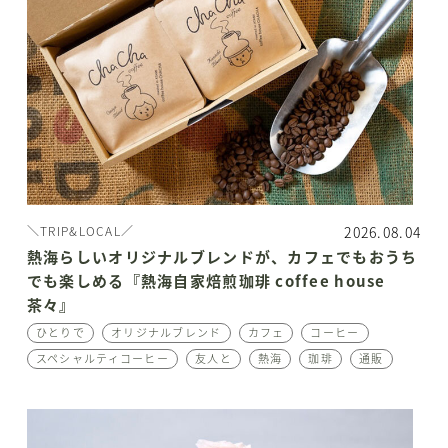
2026.08.04
＼TRIP&LOCAL／
熱海らしいオリジナルブレンドが、カフェでもおうち
でも楽しめる『熱海自家焙煎珈琲 coffee house
茶々』
ひとりで
オリジナルブレンド
カフェ
コーヒー
スペシャルティコーヒー
友人と
熱海
珈琲
通販