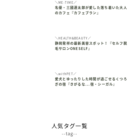
＼ME-TIME／
名優・三國連太郎が愛した落ち着いた大人
のカフェ『カフェブラン』
＼HEALTH&BEAUTY／
静岡発祥の最新美容スポット！『セルフ脱
毛サロンONESELF』
＼withPET／
愛犬とゆったりした時間が過ごせるくつろ
ぎの宿『きがるな...宿・シーガル』
人気タグ一覧
--tag--