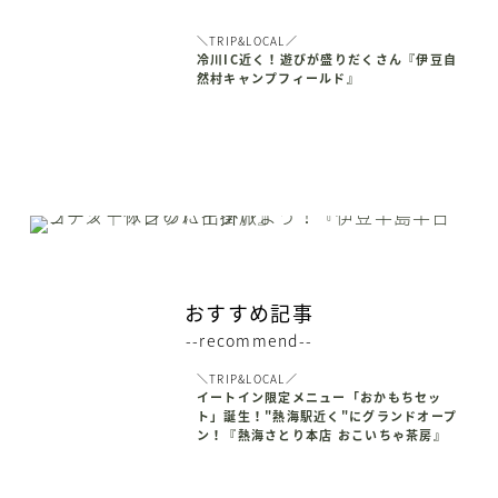
＼TRIP&LOCAL／
冷川IC近く！遊びが盛りだくさん『伊豆自
然村キャンプフィールド』
おすすめ記事
--recommend--
＼TRIP&LOCAL／
イートイン限定メニュー「おかもちセッ
ト」誕生！"熱海駅近く"にグランドオープ
ン！『熱海さとり本店 おこいちゃ茶房』