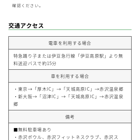
確認ください。
交通アクセス
電車を利用する場合
特急踊り子または伊豆急行線「伊豆高原駅」より無
料送迎バスで約15分
車を利用する場合
・東京→「厚木IC」→「天城高原IC」→赤沢温泉郷
・新大阪→「沼津IC」→「天城高原IC」→赤沢温泉
郷
備考
■無料駐車場あり
・赤沢ボウル、赤沢フィットネスクラブ、赤沢ス