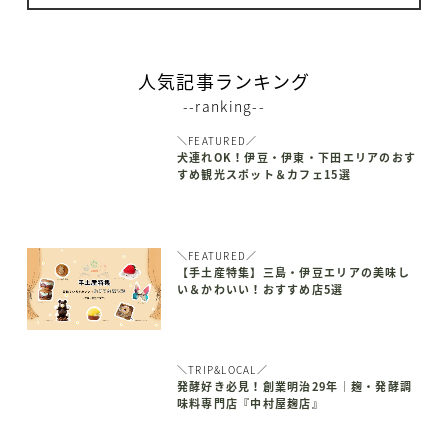
人気記事ランキング
--ranking--
＼FEATURED／
犬連れOK！伊豆・伊東・下田エリアのおす
すめ観光スポット＆カフェ15選
＼FEATURED／
【手土産特集】三島・伊豆エリアの美味し
い＆かわいい！おすすめ店5選
＼TRIP&LOCAL／
発酵好き必見！創業明治29年｜麹・発酵調
味料専門店『中村屋麹店』