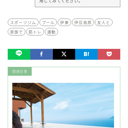
用してみてください。
スポーツジム
プール
伊東
伊豆高原
友人と
家族で
筋トレ
運動
関連記事