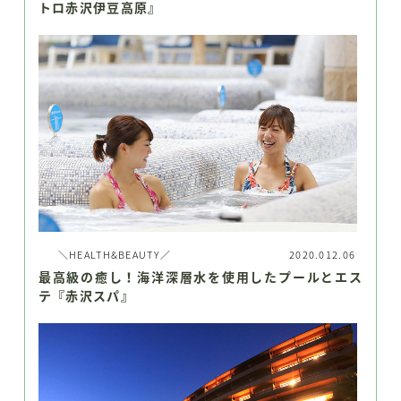
トロ赤沢伊豆高原』
＼HEALTH&BEAUTY／
2020.012.06
最高級の癒し！海洋深層水を使用したプールとエス
テ『赤沢スパ』