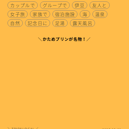
カップルで
グループで
伊豆
友人と
女子旅
家族で
宿泊施設
海
温泉
自然
記念日に
足湯
露天風呂
＼かためプリンが名物！／
＼TRIP&LOCAL／