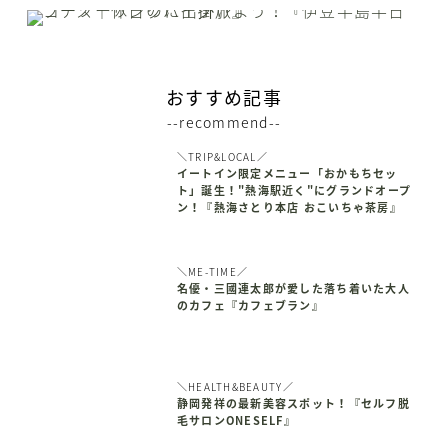
おすすめ記事
--recommend--
＼TRIP&LOCAL／
イートイン限定メニュー「おかもちセッ
ト」誕生！"熱海駅近く"にグランドオープ
ン！『熱海さとり本店 おこいちゃ茶房』
＼ME-TIME／
名優・三國連太郎が愛した落ち着いた大人
のカフェ『カフェブラン』
＼HEALTH&BEAUTY／
静岡発祥の最新美容スポット！『セルフ脱
毛サロンONESELF』