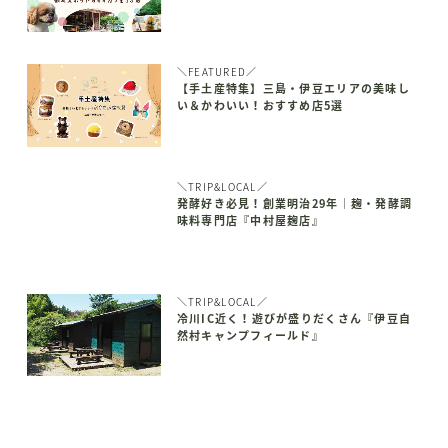
＼FEATURED／
【手土産特集】三島・伊豆エリアの美味し
い＆かわいい！おすすめ店5選
＼TRIP&LOCAL／
発酵好き必見！創業明治29年｜麹・発酵調
味料専門店『中村屋麹店』
＼TRIP&LOCAL／
冷川IC近く！遊びが盛りだくさん『伊豆自
然村キャンプフィールド』