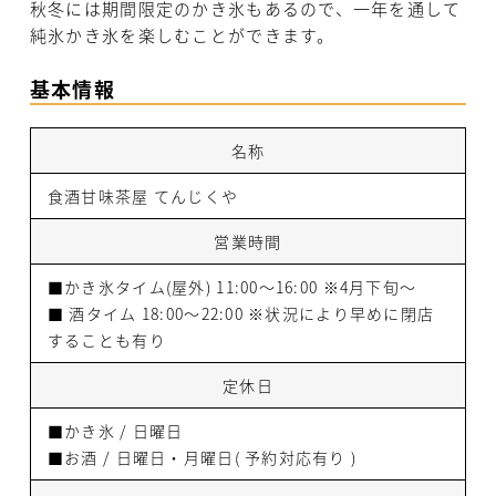
秋冬には期間限定のかき氷もあるので、一年を通して
純氷かき氷を楽しむことができます。
基本情報
名称
食酒甘味茶屋 てんじくや
営業時間
■かき氷タイム(屋外) 11:00～16:00 ※4月下旬～
■ 酒タイム 18:00～22:00 ※状況により早めに閉店
することも有り
定休日
■かき氷 / 日曜日
■お酒 / 日曜日・月曜日( 予約対応有り )