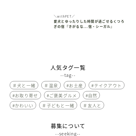
＼withPET／
愛犬とゆったりした時間が過ごせるくつろ
ぎの宿『きがるな...宿・シーガル』
人気タグ一覧
--tag--
＃犬と一緒
＃温泉
#お土産
#テイクアウト
#お取り寄せ
#ご褒美グルメ
#自然
#かわいい
＃子どもと一緒
＃友人と
募集について
--seeking--