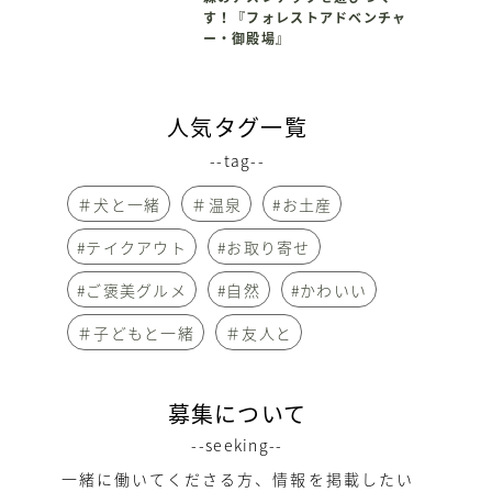
す！『フォレストアドベンチャ
ー・御殿場』
人気タグ一覧
--tag--
＃犬と一緒
＃温泉
#お土産
#テイクアウト
#お取り寄せ
#ご褒美グルメ
#自然
#かわいい
＃子どもと一緒
＃友人と
募集について
--seeking--
一緒に働いてくださる方、情報を掲載したい