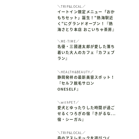
＼TRIP&LOCAL／
イートイン限定メニュー「おか
もちセット」誕生！"熱海駅近
く"にグランドオープン！『熱
海さとり本店 おこいちゃ茶房』
＼ME-TIME／
名優・三國連太郎が愛した落ち
着いた大人のカフェ『カフェブ
ラン』
＼HEALTH&BEAUTY／
静岡発祥の最新美容スポット！
『セルフ脱毛サロン
ONESELF』
＼withPET／
愛犬とゆったりした時間が過ご
せるくつろぎの宿『きがるな...
宿・シーガル』
＼TRIP&LOCAL／
森のアスレチックを遊びつく