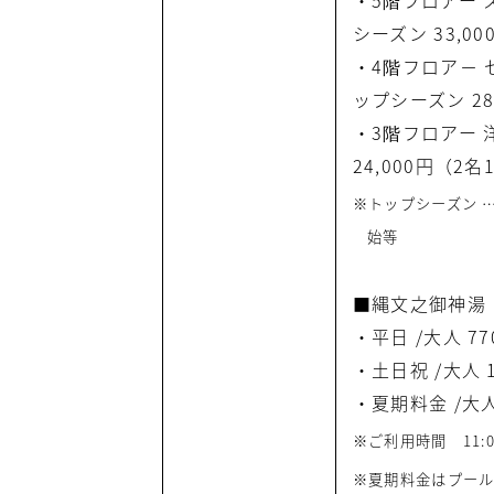
・5階フロアー ス
シーズン 33,0
・4階フロア－ セ
ップシーズン 28
・3階フロアー 洋
24,000円（2名
※トップシーズン 
始等
■縄文之御神湯
・平日 /大人 77
・土日祝 /大人 1
・夏期料金 /大人 
※ご利用時間 11:0
※夏期料金はプール