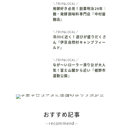
＼TRIP&LOCAL／
発酵好き必見！創業明治29年｜
麹・発酵調味料専門店『中村屋
麹店』
＼TRIP&LOCAL／
冷川IC近く！遊びが盛りだくさ
ん『伊豆自然村キャンプフィー
ルド』
＼TRIP&LOCAL／
なが～いローラー滑り台が大人
気！富士山麓から近い『裾野市
運動公園』
おすすめ記事
--recommend--