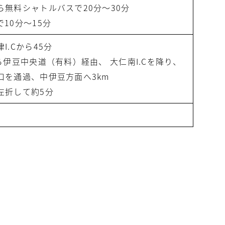
ら無料シャトルバスで20分～30分
10分～15分
I.Cから45分
ら伊豆中央道（有料）経由、 大仁南I.Cを降り、
口を通過、中伊豆方面へ3km
左折して約5分